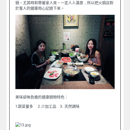
鍋，尤其時和帶著家人來，一定人人滿意
，
所以把火鍋店對
於客人的健康用心記錄下來。
美味卻無負擔的健康鍋物特色：
1.
蔬菜量多
2.
少加工品
3
. 天然調味