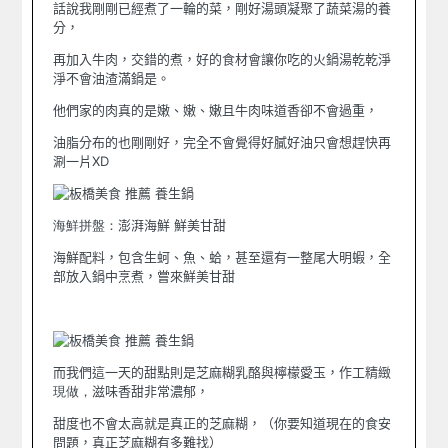
話說我剛剛已經煮了一輪的菜，剛好湯頭凝聚了蔬菜湯的養
分，
再加入牛肉，交錯的煮，好的食材會讓你吃的火鍋湯乾乾淨
淨不會油渣滿鍋是。
他們家的肉真的是嫩、嫩、嫩且牛肉味道香卻不會過重，
油脂分布的也剛剛好，完全不會覺得好膩好油只會想趕快再
涮一片XD
海鮮拼盤：
澎湃海鮮 鮮美甘甜
海鮮配料，包含生蚵、魚、蛤，甚至還有一整尾大明蝦，全
部放入鍋中烹煮，嘗來鮮美甘甜
而我們這一天的甜點則是
芝麻糊乳酪與檸檬愛玉
，
作工精緻
現做，
滋味香甜
非常濃郁，
甜度也不會太高就是真正的芝麻糊，（你要知道現在的食安
問題，真正芝麻糊有多難找）