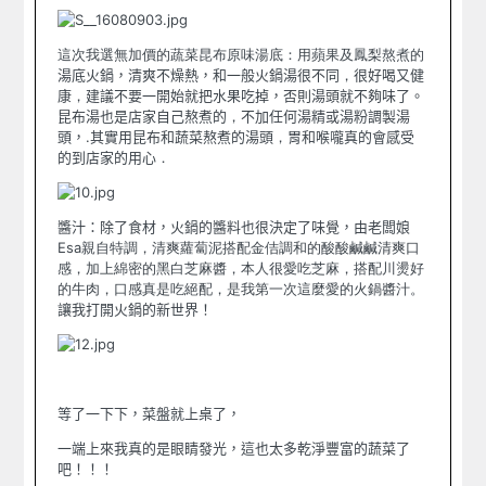
這次我選無加價的
蔬菜昆布原味湯底
：用蘋果及鳳梨熬煮的
湯底火鍋，清爽不燥熱，和一般火鍋湯很不同
，
很好喝又健
康
，
建議不要一開始就把水果吃掉，否則湯頭就不夠味了。
昆布湯也是店家自己熬煮的
，
不加任何湯精或湯粉調製湯
頭，
.
其實用昆布和蔬菜熬煮的湯頭
，
胃和喉嚨真的會感受
的到店家的用心
．
醬汁：除了食材，火鍋的醬料也很決定了味覺，由老闆娘
Esa親自特調，清爽蘿蔔泥搭配金佶調和的酸酸鹹鹹清爽口
感，加上綿密的黑白芝麻醬，本人很愛吃芝麻，搭配川燙好
的牛肉，口感真是吃絕配，是我第一次這麼愛的火鍋醬汁。
讓我打開火鍋的新世界！
等了一下下，菜盤就上桌了，
一端上來我真的是眼睛發光，這也太多乾淨豐富的蔬菜了
吧！！！