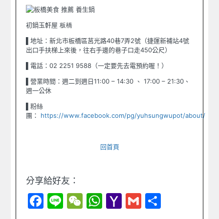
初鍋玉軒屋
板橋
▌地址：新北市板橋區莒光路40巷7弄2號（捷運新補站4號
出口手扶梯上來後，往右手邊的巷子口走450公尺）
▌
電話：
02
2251 9588
（
一定要先去電預約喔！
）
▌營業時間：週二到週日11:00 – 14:30 、 17:00 – 21:30、
週一公休
▌
粉絲
團：
https://www.facebook.com/pg/yuhsungwupot/about/
回首頁
分享給好友：
Facebook
Line
WeChat
WhatsApp
Yahoo
Gmail
Share
Mail