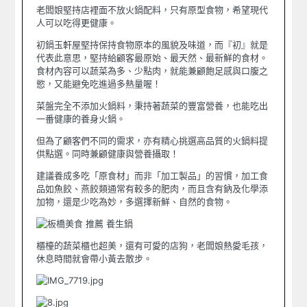
老闆娘堅持店裡面不放火鍋配料，只有原型食物，希望現代
人可以吃得更健康。
初鍋玉軒屋堅持保持食物原本的風貌及味道，而『初』就是
代表此意思，堅持給顧客最原始、最天然、最新鮮的食材。
食材內容可以蔬菜為多、少點肉，就能兼顧飽足感與口腹之
慾，又能避免吃進過多熱量喔！
菜盤完全不添加火鍋料，秉持著蔬菜的豐富營養，也能吃出
一番健康的養身火鍋。
但為了顧客們不同的需求，亦有精心挑選高品質的火鍋料提
供點選。同時兼顧健康與營養攝取！
建議養成多吃「原食材」而非「加工製品」的習慣，加工食
品如魚餃、燕餃類通常有較多的肥肉，而且含有鈉及化學添
加物，還是少吃為妙，多選擇新鮮、自然的食物。
櫃檯的蔬菜櫃也超美，還有可愛的店狗，老闆娘熱愛毛孩，
休息時間就會帶小黃去散步。