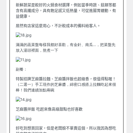
新鮮蔬菜是較好的火鍋食材選擇，例如當季時蔬、菇類等都
含有高纖成分，具有飽足感又低熱量，可促進腸胃蠕動，有
益健康。
居然有店家這麼用心，不計較成本的備料給客人。
滿滿的蔬菜盤每樣我都好喜歡，有金針、南瓜…，把菜盤先
放入湯頭裡面，熬煮一下
副餐：
特製招牌芝麻醬拉麵、芝麻醬拌飯
也超級香，很值得點喔！
（二選一）手工現作的芝麻醬，綿密口感搭上拉麵吃起來很
棒！我們連續加點兩碗
芝麻醬拌飯
吃起來像高級甜點也好喜歡
好吃到想買回家，但是老闆娘不單賣這個，所以我因為想吃