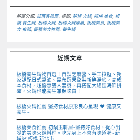
所屬分類:
部落客推薦
標籤:
新埔 火鍋
,
新埔 美食
,
板
橋 養生鍋
,
板橋火鍋
,
板橋火鍋推薦
,
板橋美食
,
板橋美
食 推薦
,
板橋美食推薦
,
養生鍋
Primary
近期文章
Sidebar
板橋養生鍋物首選！自製芝麻醬、手工拉麵、獨
家調配日式醬油、昆布蔬果熬製新鮮湯底，高成
本食材，超優惠雙人套餐，再搭配大總匯海鮮拼
盤，火鍋也能養生兼顧味蕾！
板橋火鍋推薦 堅持食材原形良心呈現 ♥︎ 健康又
養生~
板橋美食推薦 初鍋玉軒屋-堅持好食材，從心出
發的美味火鍋料理。吃完身上不會有味道喔~新
埔站.板橋.新北市