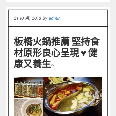
21 10 月, 2018
By
admin
板橋火鍋推薦 堅持食
材原形良心呈現 ♥︎ 健
康又養生~