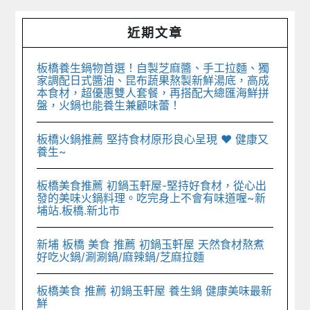
Primary
近期文章
Sidebar
板橋養生鍋物首選！自製芝麻醬、手工拉麵、獨
家調配日式醬油、昆布蔬果熬製新鮮湯底，高成
本食材，超優惠雙人套餐，再搭配大總匯海鮮拼
盤，火鍋也能養生兼顧味蕾！
板橋火鍋推薦 堅持食材原形良心呈現 ♥︎ 健康又
養生~
板橋美食推薦 初鍋玉軒屋-堅持好食材，從心出
發的美味火鍋料理。吃完身上不會有味道喔~新
埔站.板橋.新北市
新埔 板橋 美食 推薦 初鍋玉軒屋 天然食材熬煮
好吃火鍋/涮涮鍋/麻辣鍋/芝麻拉麵
板橋美食 推薦 初鍋玉軒屋 養生鍋 健康美味最新
鮮