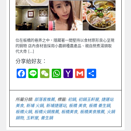
位在板橋的巷弄之中，隱藏著一間堅持以食材原形良心呈現
的鍋物 店內食材皆採用小農耕種農產品、親自熬煮湯頭取
代大骨 […]
分享給好友：
Facebook
Line
WeChat
WhatsApp
Yahoo
Gmail
Share
Mail
所屬分類:
部落客推薦
標籤:
初鍋
,
初鍋玉軒屋
,
捷運站
美食
,
新埔 火鍋
,
新埔捷運站
,
板橋 美食
,
板橋 養生鍋
,
板橋火鍋
,
板橋火鍋推薦
,
板橋美食
,
板橋美食推薦
,
火鍋
鍋物
,
玉軒屋
,
養生鍋