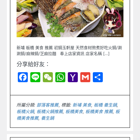
新埔 板橋 美食 推薦 初鍋玉軒屋 天然食材熬煮好吃火鍋/涮
涮鍋/麻辣鍋/芝麻拉麵 奉上店家資訊 店家名稱 […]
分享給好友：
Facebook
Line
WeChat
WhatsApp
Yahoo
Gmail
Share
Mail
所屬分類:
部落客推薦
標籤:
新埔 美食
,
板橋 養生鍋
,
板橋火鍋
,
板橋火鍋推薦
,
板橋美食
,
板橋美食 推薦
,
板
橋美食推薦
,
養生鍋