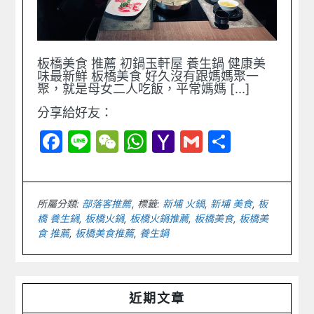
板橋美食 推薦 初鍋玉軒屋 養生鍋 健康美
味最新鮮 板橋美食 好久沒有跟媽媽聚一
聚，就是母女二人吃飯，平常媽媽 [...]
分享給好友：
Facebook
Line
WeChat
WhatsApp
Yahoo
Gmail
Share
Mail
所屬分類:
部落客推薦
標籤:
新埔 火鍋
,
新埔 美食
,
板
橋 養生鍋
,
板橋火鍋
,
板橋火鍋推薦
,
板橋美食
,
板橋美
食 推薦
,
板橋美食推薦
,
養生鍋
Primary
近期文章
Sidebar