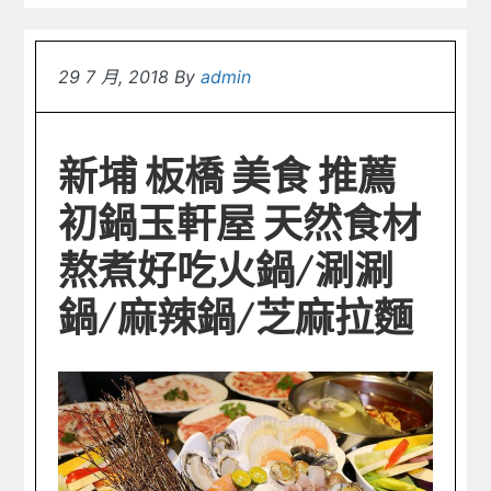
29 7 月, 2018
By
admin
新埔 板橋 美食 推薦
初鍋玉軒屋 天然食材
熬煮好吃火鍋/涮涮
鍋/麻辣鍋/芝麻拉麵