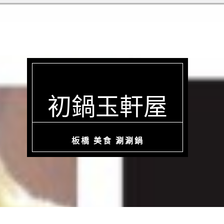
初鍋玉軒屋
板橋 美食 涮涮鍋