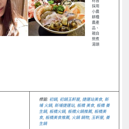
材皆
採用
小農
耕種
農產
品、
親自
熬煮
湯頭
p
l
hare
標籤:
初鍋
,
初鍋玉軒屋
,
捷運站美食
,
新
埔 火鍋
,
新埔捷運站
,
板橋 美食
,
板橋 養
生鍋
,
板橋火鍋
,
板橋火鍋推薦
,
板橋美
食
,
板橋美食推薦
,
火鍋 鍋物
,
玉軒屋
,
養
生鍋