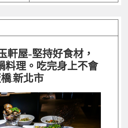
玉軒屋-堅持好食材，
鍋料理。吃完身上不會
板橋.新北市