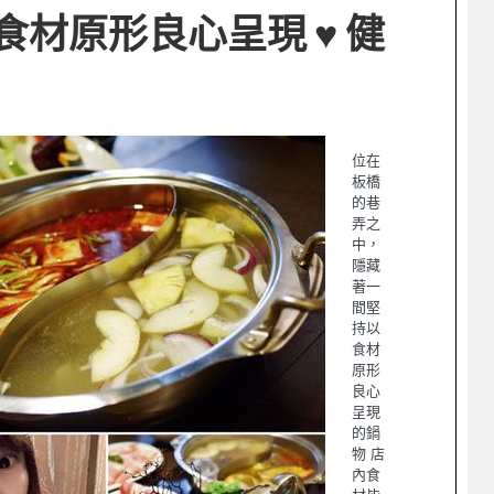
材原形良心呈現 ♥︎ 健
位在
板橋
的巷
弄之
中，
隱藏
著一
間堅
持以
食材
原形
良心
呈現
的鍋
物 店
內食