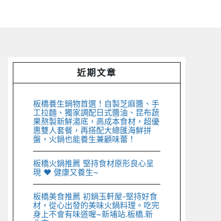
Primary
近期文章
Sidebar
板橋養生鍋物首選！自製芝麻醬、手
工拉麵、獨家調配日式醬油、昆布蔬
果熬製新鮮湯底，高成本食材，超優
惠雙人套餐，再搭配大總匯海鮮拼
盤，火鍋也能養生兼顧味蕾！
板橋火鍋推薦 堅持食材原形良心呈
現 ♥︎ 健康又養生~
板橋美食推薦 初鍋玉軒屋-堅持好食
材，從心出發的美味火鍋料理。吃完
身上不會有味道喔~新埔站.板橋.新