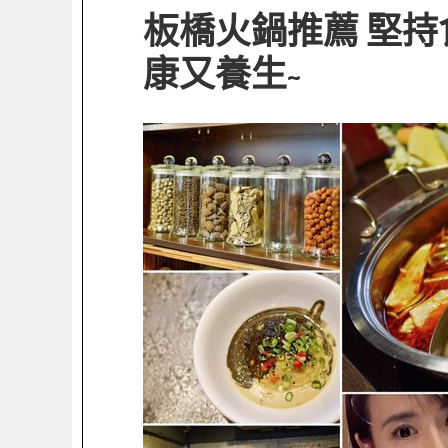
板橋火鍋推薦 堅持食
康又養生~